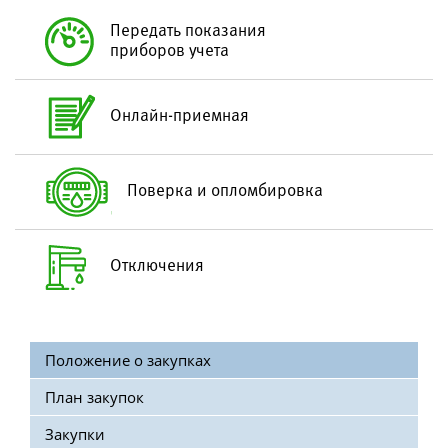
Схема водоподготовки
Передать показания
приборов учета
Качество воды
Санбюллетень по качеству питьевой воды
Онлайн-приемная
Водоотведение
Структура водоотведения
Поверка и опломбировка
Технология очистки сточных вод
Контроль состава сточных вод
Отключения
Абонентам
Тарифы
Положение о закупках
Дополнительные услуги
План закупок
Подключение к сетям
Закупки
Передача показаний приборов учета