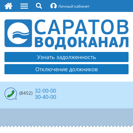
Личный кабинет
О водоканале
Руководство
Охрана труда
Контакты
Узнать задолженность
Платежные реквизиты МУПП
Отключение должников
Раскрытие информации
Политика обработки и защиты персональных
данных
32-00-00
(8452)
30-40-00
Противодействие коррупции
Вакансии
Водоснабжение
Структура водоснабжения