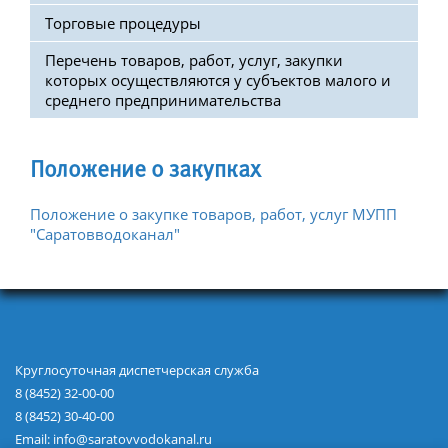
Торговые процедуры
Поверка и опломбировка
Перечень товаров, работ, услуг, закупки
Онлайн-приемная
которых осуществляются у субъектов малого и
среднего предпринимательства
Узнать задолженность
Отключение должников
Положение о закупках
Прямые договоры
Положение о закупке товаров, работ, услуг МУПП
Центр по работе с абонентами
"Саратовводоканал"
Электронный документооборот
Новости
Новости предприятия
Отключения
Круглосуточная диспетчерская служба
8 (8452) 32-00-00
8 (8452) 30-40-00
Закупки
Email: info@saratovvodokanal.ru