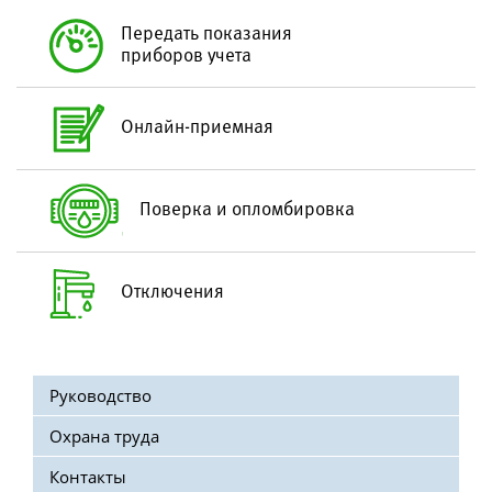
Схема водоподготовки
Передать показания
приборов учета
Качество воды
Санбюллетень по качеству питьевой воды
Онлайн-приемная
Водоотведение
Структура водоотведения
Поверка и опломбировка
Технология очистки сточных вод
Контроль состава сточных вод
Отключения
Абонентам
Тарифы
Руководство
Дополнительные услуги
Охрана труда
Подключение к сетям
Контакты
Передача показаний приборов учета