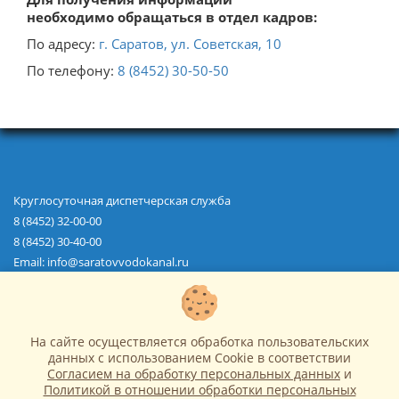
необходимо
обращаться в отдел кадров:
Педагогический состав
По адресу:
г. Саратов, ул. Советская, 10
Материально-техническое обеспечение и
оснащенность образовательного процесса.
По телефону:
8 (8452) 30-50-50
Доступная среда
Платные образовательные услуги
Финансово-хозяйственная деятельность
Вакантные места для приема (перевода)
Круглосуточная диспетчерская служба
обучающихся
8 (8452) 32-00-00
Международное сотрудничество
8 (8452) 30-40-00
Email: info@saratovvodokanal.ru
Организация питания в образовательной
О водоканале
организации
Водоснабжение
Водоотведение
Ремонт сетей
На сайте осуществляется обработка пользовательских
Абонентам
Строительство, реконструкция и ремонт сетей
данных с использованием Cookie в соответствии
Новости
Согласием на обработку персональных данных
и
Закупки
Политикой в отношении обработки персональных