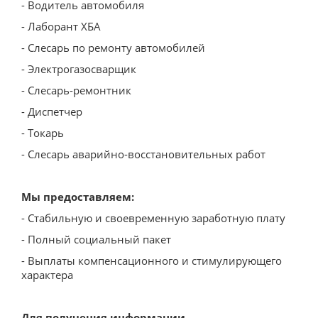
Положение о закупках
- Водитель автомобиля
План закупок
- Лаборант ХБА
- Слесарь по ремонту автомобилей
Закупки
- Электрогазосварщик
Торговые процедуры
- Слесарь-ремонтник
Перечень товаров, работ, услуг, закупки
- Диспетчер
которых осуществляются у субъектов малого и
- Токарь
среднего предпринимательства
- Слесарь аварийно-восстановительных работ
Сведения об образовательной организации
Основные сведения
Мы предоставляем:
Структура и органы управления
- Стабильную и своевременную заработную плату
образовательной организацией
- Полный социальный пакет
Документы
- Выплаты компенсационного и стимулирующего
характера
Образование
Руководство
Для получения информации