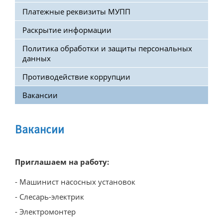
Платежные реквизиты МУПП
Поверка и опломбировка
Раскрытие информации
Онлайн-приемная
Политика обработки и защиты персональных
Узнать задолженность
данных
Отключение должников
Противодействие коррупции
Прямые договоры
Вакансии
Центр по работе с абонентами
Электронный документооборот
Вакансии
Новости
Приглашаем на работу:
Новости предприятия
- Машинист насосных установок
Отключения
- Слесарь-электрик
Закупки
- Электромонтер