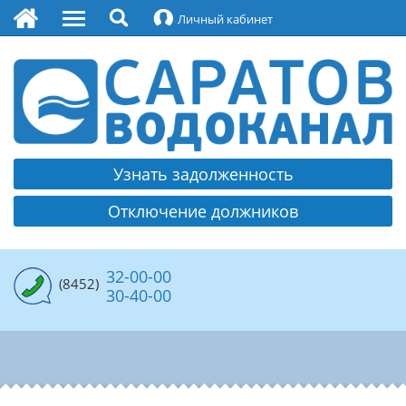
Личный кабинет
О водоканале
Руководство
Охрана труда
Контакты
Узнать задолженность
Платежные реквизиты МУПП
Отключение должников
Раскрытие информации
Политика обработки и защиты персональных
данных
32-00-00
(8452)
30-40-00
Противодействие коррупции
Вакансии
Водоснабжение
Структура водоснабжения