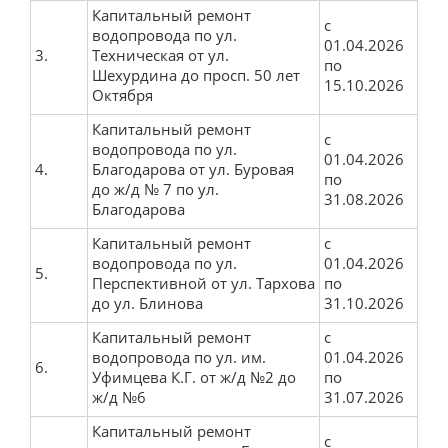
Положение о закупках
Капитальный ремонт
с
водопровода по ул.
План закупок
01.04.2026
3.
Техническая от ул.
по
Закупки
Шехурдина до просп. 50 лет
15.10.2026
Октября
Торговые процедуры
Капитальный ремонт
с
Перечень товаров, работ, услуг, закупки
водопровода по ул.
01.04.2026
которых осуществляются у субъектов малого и
4.
Благодарова от ул. Буровая
по
среднего предпринимательства
до ж/д № 7 по ул.
31.08.2026
Благодарова
Сведения об образовательной организации
Капитальный ремонт
с
водопровода по ул.
01.04.2026
Основные сведения
5.
Перспективной от ул. Тархова
по
Структура и органы управления
до ул. Блинова
31.10.2026
образовательной организацией
Капитальный ремонт
с
водопровода по ул. им.
01.04.2026
Документы
6.
Уфимцева К.Г. от ж/д №2 до
по
Образование
ж/д №6
31.07.2026
Капитальный ремонт
Руководство
с