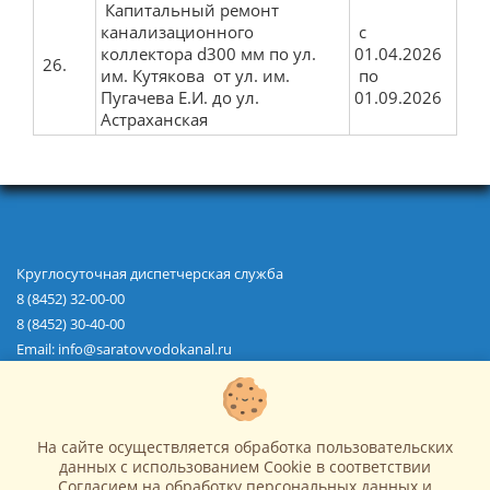
Капитальный ремонт
канализационного
с
коллектора d300 мм по ул.
01.04.2026
26.
им. Кутякова от ул. им.
по
Пугачева Е.И. до ул.
01.09.2026
Астраханская
Круглосуточная диспетчерская служба
8 (8452) 32-00-00
8 (8452) 30-40-00
Email: info@saratovvodokanal.ru
О водоканале
Водоснабжение
Водоотведение
На сайте осуществляется обработка пользовательских
Абонентам
данных с использованием Cookie в соответствии
Новости
Согласием на обработку персональных данных
и