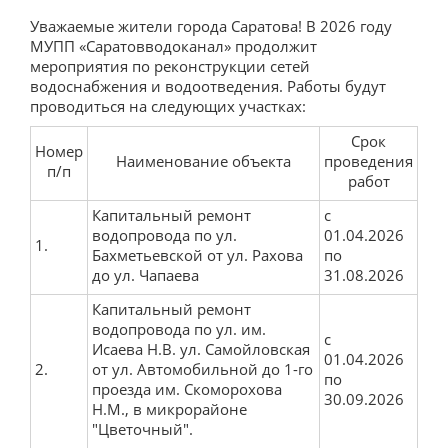
Уважаемые жители города Саратова! В 2026 году
Поверка и опломбировка
МУПП «Саратовводоканал» продолжит
мероприятия по реконструкции сетей
Онлайн-приемная
водоснабжения и водоотведения. Работы будут
проводиться на следующих участках:
Узнать задолженность
Срок
Отключение должников
Номер
Наименование объекта
проведения
п/п
работ
Прямые договоры
Капитальный ремонт
с
Центр по работе с абонентами
водопровода по ул.
01.04.2026
1.
Бахметьевской от ул. Рахова
по
Электронный документооборот
до ул. Чапаева
31.08.2026
Новости
Капитальный ремонт
водопровода по ул. им.
Новости предприятия
с
Исаева Н.В. ул. Самойловская
01.04.2026
2.
от ул. Автомобильной до 1-го
Отключения
по
проезда им. Скоморохова
30.09.2026
Н.М., в микрорайоне
Закупки
"Цветочный".