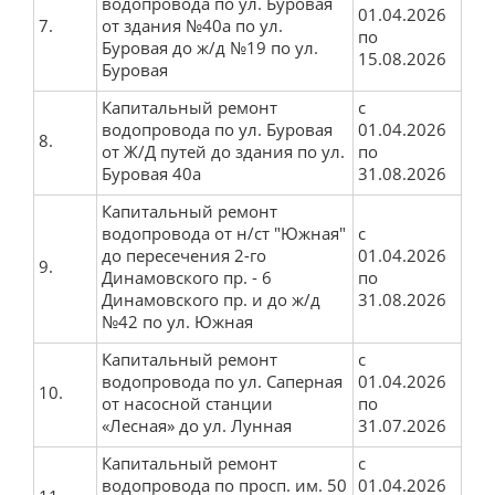
водопровода по ул. Буровая
01.04.2026
Педагогический состав
7.
от здания №40а по ул.
по
Буровая до ж/д №19 по ул.
15.08.2026
Материально-техническое обеспечение и
Буровая
оснащенность образовательного процесса.
Капитальный ремонт
с
Доступная среда
водопровода по ул. Буровая
01.04.2026
8.
Платные образовательные услуги
от Ж/Д путей до здания по ул.
по
Буровая 40а
31.08.2026
Финансово-хозяйственная деятельность
Капитальный ремонт
Вакантные места для приема (перевода)
водопровода от н/ст "Южная"
с
обучающихся
до пересечения 2-го
01.04.2026
9.
Динамовского пр. - 6
по
Международное сотрудничество
Динамовского пр. и до ж/д
31.08.2026
№42 по ул. Южная
Организация питания в образовательной
организации
Капитальный ремонт
с
водопровода по ул. Саперная
01.04.2026
10.
от насосной станции
по
Ремонт сетей
«Лесная» до ул. Лунная
31.07.2026
Строительство, реконструкция и ремонт сетей
Капитальный ремонт
с
водопровода по просп. им. 50
01.04.2026