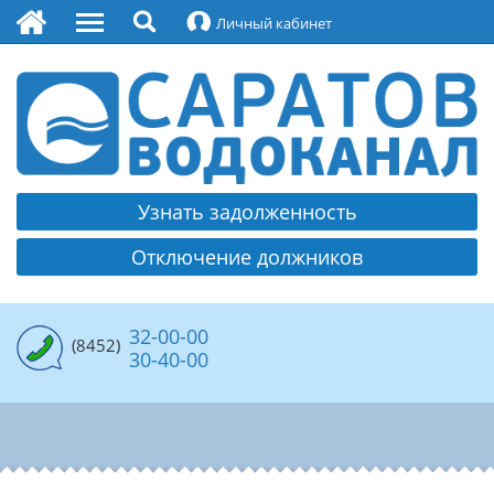
Личный кабинет
О водоканале
Руководство
Охрана труда
Контакты
Узнать задолженность
Платежные реквизиты МУПП
Отключение должников
Раскрытие информации
Политика обработки и защиты персональных
данных
32-00-00
(8452)
30-40-00
Противодействие коррупции
Вакансии
Водоснабжение
Структура водоснабжения