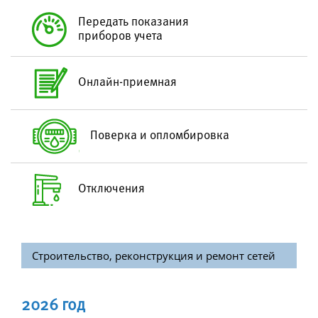
Схема водоподготовки
Передать показания
приборов учета
Качество воды
Санбюллетень по качеству питьевой воды
Онлайн-приемная
Водоотведение
Структура водоотведения
Поверка и опломбировка
Технология очистки сточных вод
Контроль состава сточных вод
Отключения
Абонентам
Тарифы
Строительство, реконструкция и ремонт сетей
Дополнительные услуги
Подключение к сетям
2026 год
Передача показаний приборов учета