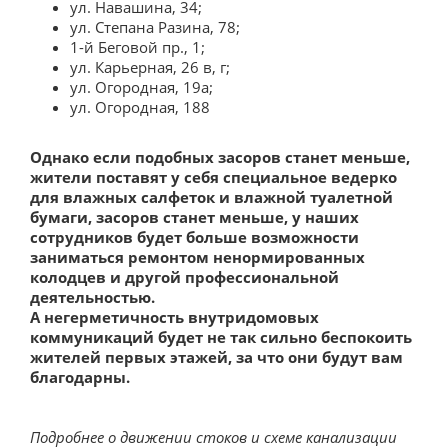
ул. Навашина, 34;
Педагогический состав
ул. Степана Разина, 78;
1-й Беговой пр., 1;
Материально-техническое обеспечение и
ул. Карьерная, 26 в, г;
оснащенность образовательного процесса.
ул. Огородная, 19а;
Доступная среда
ул. Огородная, 188
Платные образовательные услуги
Однако если подобных засоров станет меньше,
Финансово-хозяйственная деятельность
жители поставят у себя специальное ведерко
для влажных салфеток и влажной туалетной
Вакантные места для приема (перевода)
бумаги, засоров станет меньше, у наших
обучающихся
сотрудников будет больше возможности
заниматься ремонтом ненормированных
Международное сотрудничество
колодцев и другой профессиональной
деятельностью.
Организация питания в образовательной
А негерметичность внутридомовых
организации
коммуникаций будет не так сильно беспокоить
жителей первых этажей, за что они будут вам
Ремонт сетей
благодарны.
Строительство, реконструкция и ремонт сетей
Подробнее о движении стоков и схеме канализации