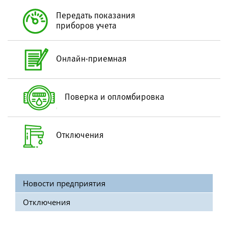
Схема водоподготовки
Передать показания
приборов учета
Качество воды
Санбюллетень по качеству питьевой воды
Онлайн-приемная
Водоотведение
Структура водоотведения
Поверка и опломбировка
Технология очистки сточных вод
Контроль состава сточных вод
Отключения
Абонентам
Тарифы
Новости предприятия
Дополнительные услуги
Отключения
Подключение к сетям
Передача показаний приборов учета