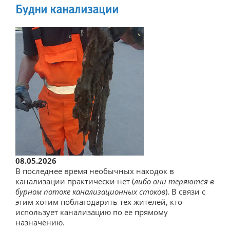
Будни канализации
Поверка и опломбировка
Онлайн-приемная
Узнать задолженность
Отключение должников
Прямые договоры
Центр по работе с абонентами
Электронный документооборот
Новости
08.05.2026
В последнее время необычных находок в
Новости предприятия
канализации практически нет (
либо они теряются в
Отключения
бурном потоке канализационных стоков
). В связи с
этим хотим поблагодарить тех жителей, кто
использует канализацию по ее прямому
Закупки
назначению.