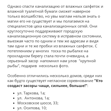
Положение о закупках
Однако спасти канализацию от влажных салфеток и
План закупок
влажной туалетной бумаги сможет наверное
только волшебство, но увы маглам нельзя знать о
Закупки
магии его не существует и мы полагаемся на
специалистов цеха канализационных сетей. Они
Торговые процедуры
круглосуточно поддерживают городскую
канализационную систему в исправном состоянии,
Перечень товаров, работ, услуг, закупки
выезжая часто по одним и тем же адресам и видя
которых осуществляются у субъектов малого и
там одни и те же пробки из влажных салфеток. С
среднего предпринимательства
потеплением у многих тоска по рыбалке на
прохладном берегу стала почти очевидна, а
Сведения об образовательной организации
серьезный засор напомнил нам улов "крупной
Основные сведения
рыбы", подарив несколько фото.
Структура и органы управления
Особенно отличились несколько домов, среди них
образовательной организацией
как-будто существует негласное соревнование
"Кто
создаст засоры чаще, сильнее, больше!"
:
Документы
ул. Тархова, 1а;
ул. Антонова, 1а;
Образование
Московское шоссе, 33;
Руководство
ул. Осипова, 10;