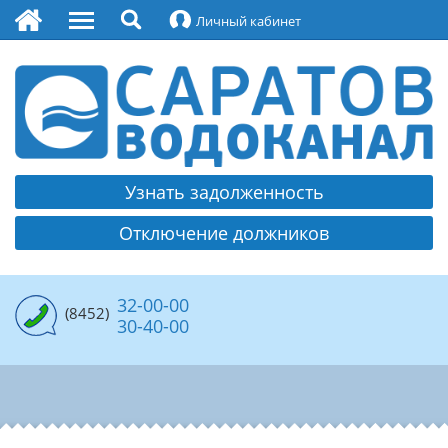
Личный кабинет
О водоканале
Руководство
Охрана труда
Контакты
Узнать задолженность
Платежные реквизиты МУПП
Отключение должников
Раскрытие информации
Политика обработки и защиты персональных
данных
32-00-00
(8452)
30-40-00
Противодействие коррупции
Вакансии
Водоснабжение
Структура водоснабжения