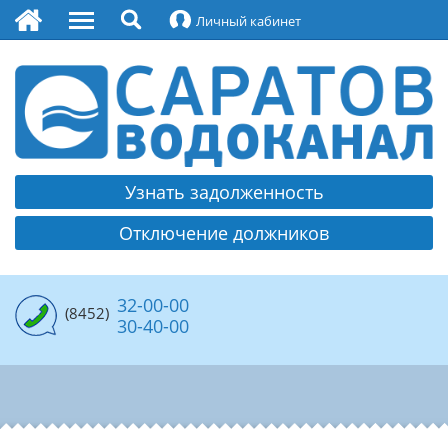
Личный кабинет
О водоканале
Руководство
Охрана труда
Контакты
Узнать задолженность
Платежные реквизиты МУПП
Отключение должников
Раскрытие информации
Политика обработки и защиты персональных
данных
32-00-00
(8452)
30-40-00
Противодействие коррупции
Вакансии
Водоснабжение
Структура водоснабжения