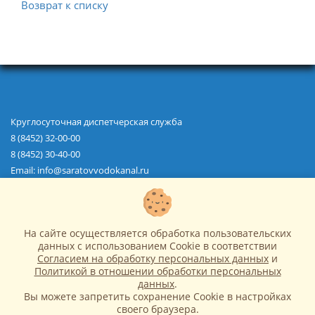
Положение о закупках
Возврат к списку
План закупок
Закупки
Торговые процедуры
Перечень товаров, работ, услуг, закупки
которых осуществляются у субъектов малого и
Круглосуточная диспетчерская служба
среднего предпринимательства
8 (8452) 32-00-00
8 (8452) 30-40-00
Сведения об образовательной организации
Email: info@saratovvodokanal.ru
Основные сведения
О водоканале
Водоснабжение
Структура и органы управления
Водоотведение
образовательной организацией
На сайте осуществляется обработка пользовательских
Абонентам
данных с использованием Cookie в соответствии
Новости
Документы
Согласием на обработку персональных данных
и
Закупки
Политикой в отношении обработки персональных
Образование
данных
.
Сведения об образовательной организации
Вы можете запретить сохранение Cookie в настройках
Ремонт сетей
Руководство
своего браузера.