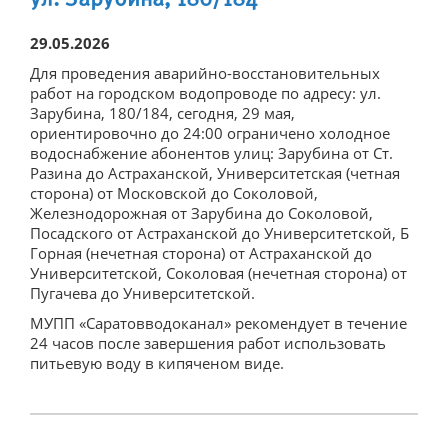
ул. Зарубина, 180/184
Поверка и опломбировка
29.05.2026
Онлайн-приемная
Для проведения аварийно-восстановительных
работ на городском водопроводе по адресу: ул.
Узнать задолженность
Зарубина, 180/184, сегодня, 29 мая,
ориентировочно до 24:00 ограничено холодное
Отключение должников
водоснабжение абонентов улиц: Зарубина от Ст.
Разина до Астраханской, Университетская (четная
Прямые договоры
сторона) от Московской до Соколовой,
Железнодорожная от Зарубина до Соколовой,
Центр по работе с абонентами
Посадского от Астраханской до Университетской, Б
Горная (нечетная сторона) от Астраханской до
Электронный документооборот
Университетской, Соколовая (нечетная сторона) от
Пугачева до Университетской.
Новости
МУПП «Саратовводоканал» рекомендует в течение
Новости предприятия
24 часов после завершения работ использовать
питьевую воду в кипяченом виде.
Отключения
Закупки