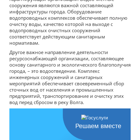
Положение о закупках
сооружения являются важной составляющей
инфраструктуры города. Оборудование
План закупок
водопроводных комплексов обеспечивает полную
Закупки
очистку воды, качество которой на выходе с
водопроводных очистных сооружений
Торговые процедуры
соответствует действующим санитарным
нормативам.
Перечень товаров, работ, услуг, закупки
Другое важное направление деятельности
которых осуществляются у субъектов малого и
ресурсоснабжающей организации, составляющее
среднего предпринимательства
основу санитарного и экологического благополучия
города, – это водоотведение. Комплекс
Сведения об образовательной организации
инженерных сооружений и санитарных
Основные сведения
мероприятий обеспечивает своевременный сбор
сточных вод от населения и промышленных
Структура и органы управления
предприятий, транспортирование и очистку этих
образовательной организацией
вод перед сбросом в реку Волга.
Документы
Образование
Решаем вместе
Руководство