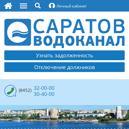
Личный кабинет
О водоканале
Руководство
Охрана труда
Контакты
Узнать задолженность
Платежные реквизиты МУПП
Отключение должников
Раскрытие информации
Политика обработки и защиты персональных
данных
32-00-00
(8452)
30-40-00
Противодействие коррупции
Вакансии
Водоснабжение
Структура водоснабжения