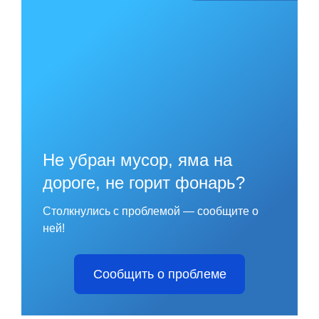
Педагогический состав
Материально-техническое обеспечение и
оснащенность образовательного процесса.
Доступная среда
Платные образовательные услуги
Финансово-хозяйственная деятельность
Вакантные места для приема (перевода)
Не убран мусор, яма на
обучающихся
дороге, не горит фонарь?
Международное сотрудничество
Столкнулись с проблемой — сообщите о
Организация питания в образовательной
ней!
организации
Ремонт сетей
Сообщить о проблеме
Строительство, реконструкция и ремонт сетей