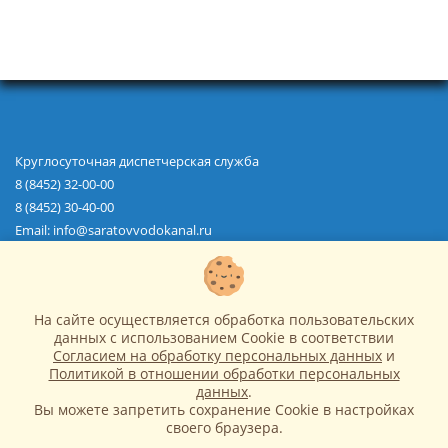
Круглосуточная диспетчерская служба
8 (8452) 32-00-00
8 (8452) 30-40-00
Email: info@saratovvodokanal.ru
О водоканале
Водоснабжение
Водоотведение
На сайте осуществляется обработка пользовательских
Абонентам
данных с использованием Cookie в соответствии
Новости
Согласием на обработку персональных данных
и
Закупки
Политикой в отношении обработки персональных
Сведения об образовательной организации
данных
.
Вы можете запретить сохранение Cookie в настройках
Ремонт сетей
своего браузера.
© 1997 — 2026 МУПП "Саратовводоканал"