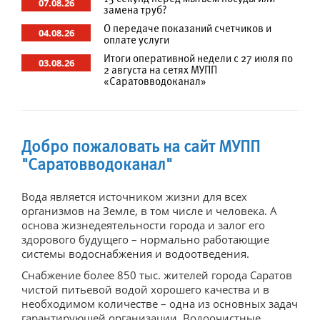
07.08.26
замена труб?
Поверка и опломбировка
О передаче показаний счетчиков и
04.08.26
оплате услуги
Онлайн-приемная
Итоги оперативной недели с 27 июля по
03.08.26
2 августа на сетях МУПП
Узнать задолженность
«Саратовводоканал»
Отключение должников
Прямые договоры
Добро пожаловать на сайт МУПП
Центр по работе с абонентами
"Саратовводоканал"
Электронный документооборот
Вода является источником жизни для всех
организмов на Земле, в том числе и человека. А
Новости
основа жизнедеятельности города и залог его
Новости предприятия
здорового будущего – нормально работающие
системы водоснабжения и водоотведения.
Отключения
Снабжение более 850 тыс. жителей города Саратов
чистой питьевой водой хорошего качества и в
Закупки
необходимом количестве – одна из основных задач
гарантирующей организации. Водоочистные